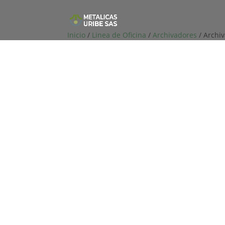
Inicio
/
Linea de Oficina
/
Archivadores
/ Archi