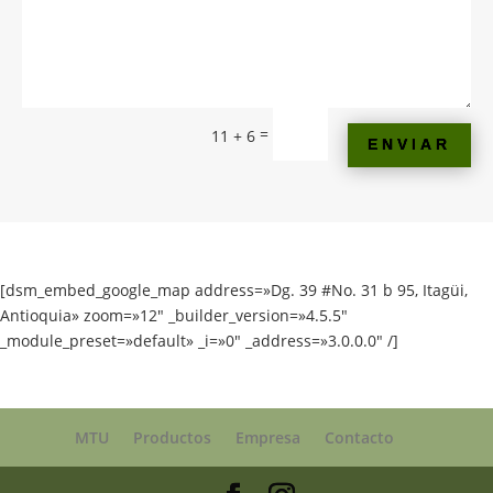
=
11 + 6
ENVIAR
[dsm_embed_google_map address=»Dg. 39 #No. 31 b 95, Itagüi,
Antioquia» zoom=»12″ _builder_version=»4.5.5″
_module_preset=»default» _i=»0″ _address=»3.0.0.0″ /]
MTU
Productos
Empresa
Contacto